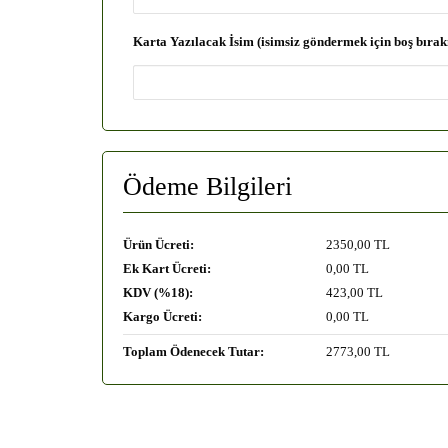
Karta Yazılacak İsim (isimsiz göndermek için boş bırak
Ödeme Bilgileri
Ürün Ücreti:
2350
,00 TL
Ek Kart Ücreti:
0
,00 TL
KDV (%18):
423
,00 TL
Kargo Ücreti:
0
,00 TL
Toplam Ödenecek Tutar:
2773
,00 TL