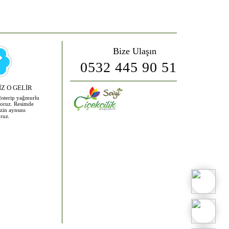
Bize Ulaşın
0532 445 90 51
Z O GELİR
gösterip yağmurlu
oruz. Resimde
zin aynsını
ruz.