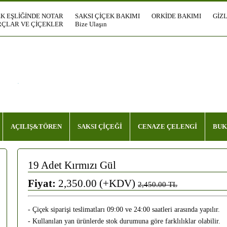
EK EŞLİĞİNDE NOTAR
SAKSI ÇİÇEK BAKIMI
ORKİDE BAKIMI
GİZL
ÇLAR VE ÇİÇEKLER
Bize Ulaşın
AÇILIŞ&TÖREN
SAKSI ÇİÇEĞİ
CENAZE ÇELENGİ
BUK
19 Adet Kırmızı Gül
Fiyat:
2,350.00 (+KDV)
2,450.00 TL
- Çiçek siparişi teslimatları 09:00 ve 24:00 saatleri arasında yapılır.
- Kullanılan yan ürünlerde stok durumuna göre farklılıklar olabilir.