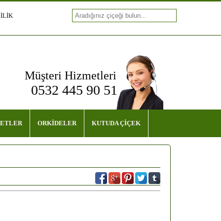
İLİK
Müşteri Hizmetleri
0532 445 90 51
ETLER
ORKİDELER
KUTUDA ÇİÇEK