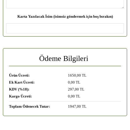
Karta Yazılacak İsim (isimsiz göndermek için boş bırakın)
Ödeme Bilgileri
Ürün Ücreti:
1650
,00 TL
Ek Kart Ücreti:
0
,00 TL
KDV (%18):
297
,00 TL
Kargo Ücreti:
0
,00 TL
Toplam Ödenecek Tutar:
1947
,00 TL