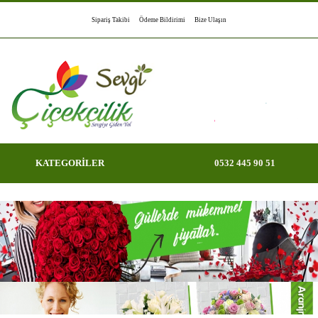
Sipariş Takibi
Ödeme Bildirimi
Bize Ulaşın
KATEGORİLER
0532 445 90 51