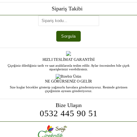
Sipariş Takibi
HIZLI TESLİMAT GARANTİSİ
Çiçeğiniz dilediğiniz tarih ve saat aralıklarınla teslim edilir. Aylar öncesinden bile çiçek
siparişlerinizi verebilirsiniz.
NE GÖRÜRSENİZ O GELİR
Size kuşlar böcekler gösterip yağmurlu havalara göndermiyoruz. Resimde görünen
çiçeğinizin aynsını gönderiyoruz.
Bize Ulaşın
0532 445 90 51