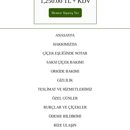
1,250.00 TL
+ KDV
Hemen Sipariş Ver
ANASAYFA
HAKKIMIZDA
ÇİÇEK EŞLİĞİNDE NOTAR
SAKSI ÇİÇEK BAKIMI
ORKİDE BAKIMI
GİZLİLİK
TESLİMAT VE HİZMETLERİMİZ
ÖZEL GÜNLER
BURÇLAR VE ÇİÇEKLER
ÖDEME BİLDİRİMİ
BİZE ULAŞIN